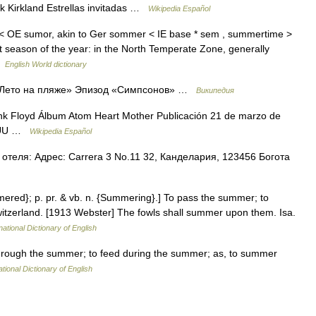
k Kirkland Estrellas invitadas …
Wikipedia Español
 OE sumor, akin to Ger sommer < IE base * sem , summertime >
 season of the year: in the North Temperate Zone, generally
 …
English World dictionary
 «Лето на пляже» Эпизод «Симпсонов» …
Википедия
 Floyd Álbum Atom Heart Mother Publicación 21 de marzo de
E. UU …
Wikipedia Español
отеля: Адрес: Carrera 3 No.11 32, Канделария, 123456 Богота
mered}; p. pr. & vb. n. {Summering}.] To pass the summer; to
tzerland. [1913 Webster] The fowls shall summer upon them. Isa.
national Dictionary of English
through the summer; to feed during the summer; as, to summer
tional Dictionary of English