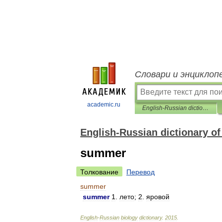
Словари и энциклоп
academic.ru
English-Russian dictionary of biology and biotechnology
English-Russian dictionary o
summer
Толкование
Перевод
summer
summer
1
.
лето
;
2
.
яровой
English
-
Russian
biology
dictionary
.
2015
.