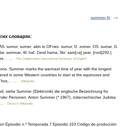
summer-fir
гих словарях:
S. sumor, sumer; akin to OFries. sumur, D. zomer, OS. sumar, G.
w. sommar, W. haf, Zend hama, Skr. sam[=a] year. [root]292.]
shines… …
The Collaborative International Dictionary of English
sons. Summer marks the warmest time of year with the longest
red in some Western countries to start at the equinoxes and
g. Thus,… …
Wikipedia
eil, siehe Summer (Elektronik) die englische Bezeichnung für
der Personen: Anton Summer (* 1967), österreichischer Judoka
e… …
Deutsch Wikipedia
n Episodio n.º Temporada 7 Episodio 153 Código de producción