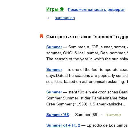
Игры ⚽
Поможем написать реферат
summation
Смотреть что такое "summer" в дру
Summer
— Sum mer, n. [OE. sumer, somer, A
sommer, OHG. & Icel. sumar, Dan. sommer, S
The season of the year in which the sun 
Summer
— is one of the four temperate sea
days.DatesThe seasons are popularly conside
solstices, based on astronomical reckonin
Summer
— steht für: ein elektronisches Baut
Sommer Summer ist der Familienname folgen
Cree Summer (* 1969), US amerikanisch
Summer ’68
— Summer ’68 …
Википедия
Summer of 4 Ft. 2
— Episodio de Los Simpso