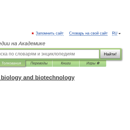
Запомнить сайт
Словарь на свой сайт
RU
едии на Академике
Найти!
Толкования
Переводы
Книги
Игры ⚽
f biology and biotechnology