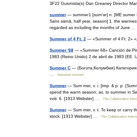
3F22 Guionista(s) Dan Greaney Director Mar
summer
— summer1 [sum′ər] n. [ME sumer <
Sans sámā, half year, season] 1. the warmest
regarded as including the months of June
Summer of 4 Ft. 2
— «Summer of 4 Ft. 2»
Summer '68
— «Summer 68» Canción de Pink
1983 (Reino Unido) 2 de abril de 1983 (E
Summer C
— (Богота,Колумбия) Категория 
…
Каталог отелей
Summer
— Sum mer, v. i. [imp. & p. p. {Sum
spend the warm season; as, to summer in Swi
xviii. 6. [1913 Webster] …
The Collaborative Inter
Summer
— Sum mer, v. t. To keep or carry 
stock. [1913 Webster] …
The Collaborative Interna